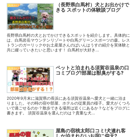
（長野県白馬村）犬とお出かけで
お出かけ
きる スポットの体験談ブログ
長野県白馬村の犬とおでかけできるスポットを紹介します。具体的に
は、白馬岩岳マウンテンリゾートや白馬グリーンスポーツの森。レス
トランのガーリックやお土産屋さんのぱいんはうすの紹介を実体験と
共に綴っていきたいと思います！ 白馬村が大好き...
ペットと泊まれる須賀谷温泉の口
お出かけ
コミブログ!部屋は獣臭がする?
2020年9月末に滋賀県の長浜にある須賀谷温泉へ愛犬と一緒に泊ま
りました。その時の宿や部屋、ホテルの従業員の様子。愛犬がくつろ
いで過ごせるのか？散歩できる場所は近くにあるか？などをブログに
書きます。 須賀谷温泉を選んだのは？貴重な犬...
屋島の宿桃太郎口コミ!犬連れ客
お出かけ
しか泊まれないお宿に仰天?