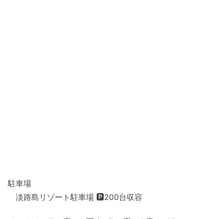
駐車場
淡路島リゾート駐車場 🅿200台収容