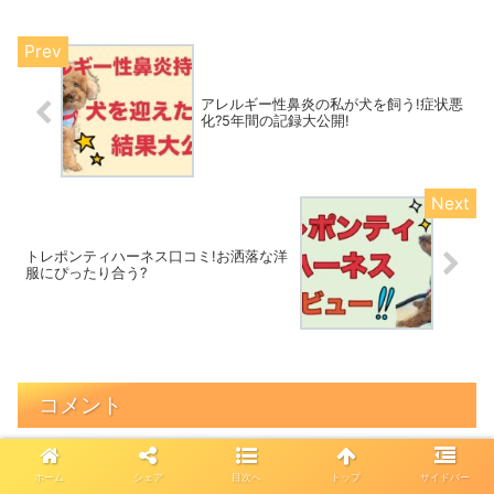
アレルギー性鼻炎の私が犬を飼う!症状悪
化?5年間の記録大公開!
トレポンティハーネス口コミ!お洒落な洋
服にぴったり合う?
コメント
ホーム
シェア
目次へ
トップ
サイドバー