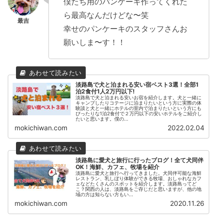
僕たち用のパンケーキ作ってくれた
ら最高なんだけどな〜笑
幸せのパンケーキのスタッフさんお
願いしま〜す！！
淡路島で犬と泊まれる安い宿ベスト3選！全部1
泊2食付1人2万円以下!
淡路島で犬と泊まれる安いお宿を紹介します。犬と一緒に
キャンプしたりコテージに泊まりたいという方に実際の体
験談と犬と一緒にホテルの室内で泊まりたいという方にも
ぴったりな1泊2食付で２万円以下の安いホテルをご紹介し
たいと思います。僕の...
mokichiwan.com
2022.02.04
淡路島に愛犬と旅行に行ったブログ！全て犬同伴
OK！海鮮、カフェ、牧場を紹介
淡路島に愛犬と旅行へ行ってきました。犬同伴可能な海鮮
レストラン、乳しぼり体験ができる牧場、おしゃれなカフ
ェなどたくさんのスポットを紹介します。淡路島ってど
こ？関西の人は、淡路島をご存じだと思いますが、他の地
域の方は知らない方もい...
mokichiwan.com
2020.11.26